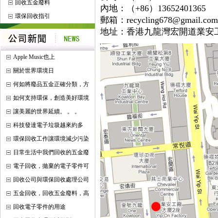
回收五金廢料
內地：（+86）13652401365
環保回收指引
郵箱：
recycling678@gmail.com
地址：香港九龍灣宏開道業安工
Apple Music也上
關於世界環境日
何如將廢品五金正確分類，方
如何支持環保，創造美好環境
讓美麗的世界延續。 。 。
科技發達電子垃圾越來約多
環保回收工作讓環境減少污染
日常生活中我們回收的五金廢
電子回收，拋棄的電子零件可
回收公司與環保回收處理公司
五金回收，回收五金廢料，高
回收電子零件的用途