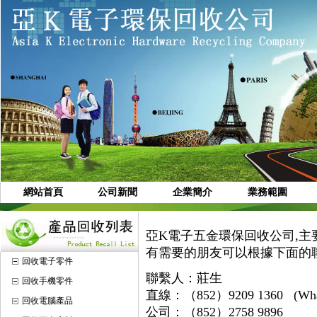
網站首頁
公司新聞
企業簡介
業務範圍
亞K電子五金環保回收公司,主
有需要的朋友可以根據下面的
回收電子零件
聯繫人：莊生
回收手機零件
直線：（852）9209 1360 (Wh
回收電腦產品
公司：（852）2758 9896