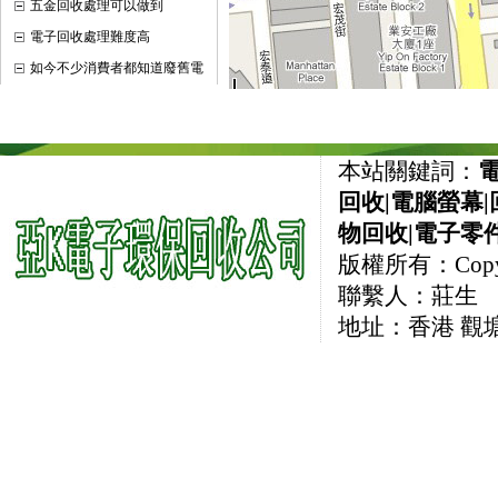
五金回收處理可以做到
電子回收處理難度高
如今不少消費者都知道廢舊電
本站關鍵詞：
回收
|
電腦螢幕
|
物回收
|
電子零
版權所有：CopyRi
聯繫人：莊生 直線
地址：香港 觀塘