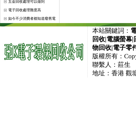
五金回收處理可以做到
電子回收處理難度高
如今不少消費者都知道廢舊電
本站關鍵詞：
回收
|
電腦螢幕
|
物回收
|
電子零
版權所有：CopyRi
聯繫人：莊生 直線
地址：香港 觀塘