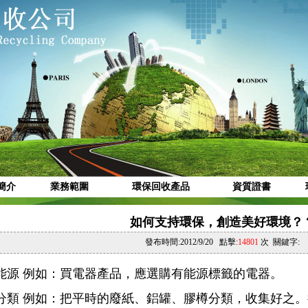
簡介
業務範圍
環保回收產品
資質證書
如何支持環保，創造美好環境？
發布時間:2012/9/20 點擊:
14801
次 關鍵字:
節約能源 例如：買電器產品，應選購有能源標籤的電器。
廢物分類 例如：把平時的廢紙、鋁罐、膠樽分類，收集好之