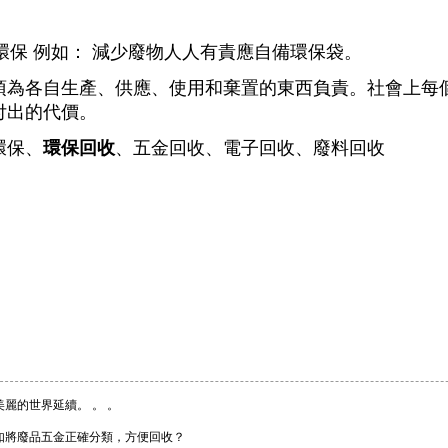
持環保 例如： 減少廢物人人有責應自備環保袋。
須為各自生產、供應、使用和棄置的東西負責。社會上每
付出的代價。
環保、
環保回收
、五金回收、電子回收、廢料回收
美麗的世界延續。 。 。
如將廢品五金正確分類，方便回收？