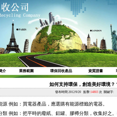
簡介
業務範圍
環保回收產品
資質證書
如何支持環保，創造美好環境？
發布時間:2012/9/20 點擊:
14803
次 關鍵字:
節約能源 例如：買電器產品，應選購有能源標籤的電器。
廢物分類 例如：把平時的廢紙、鋁罐、膠樽分類，收集好之