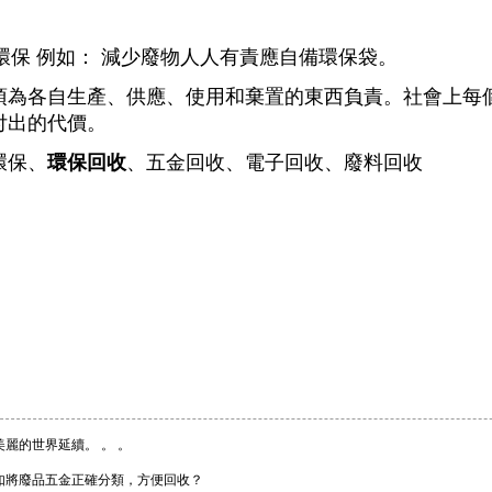
持環保 例如： 減少廢物人人有責應自備環保袋。
須為各自生產、供應、使用和棄置的東西負責。社會上每
付出的代價。
環保、
環保回收
、五金回收、電子回收、廢料回收
美麗的世界延續。 。 。
如將廢品五金正確分類，方便回收？