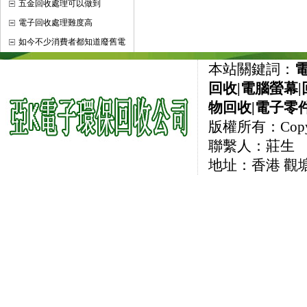
五金回收處理可以做到
電子回收處理難度高
如今不少消費者都知道廢舊電
本站關鍵詞：
回收
|
電腦螢幕
|
物回收
|
電子零
版權所有：CopyRi
聯繫人：莊生 直線
地址：香港 觀塘