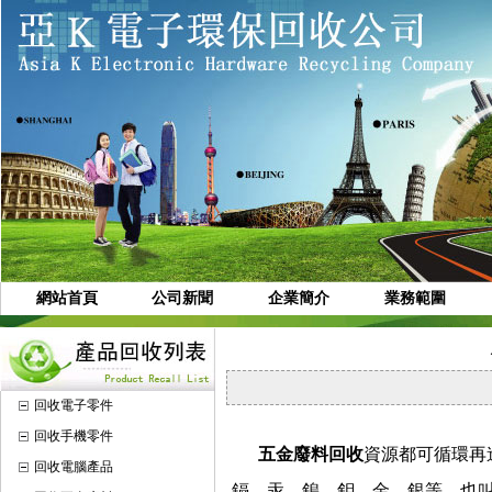
網站首頁
公司新聞
企業簡介
業務範圍
回收電子零件
回收手機零件
五金廢料回收
資源都可循環再
回收電腦產品
鎘，汞，鎢，鉬，金，銀等。也