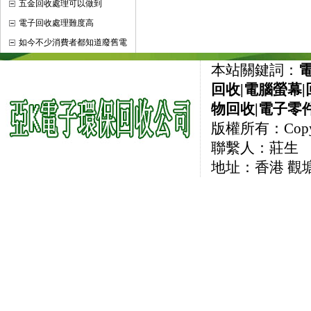
五金回收處理可以做到
電子回收處理難度高
如今不少消費者都知道廢舊電
本站關鍵詞：
回收
|
電腦螢幕
|
物回收
|
電子零
版權所有：CopyRi
聯繫人：莊生 直線
地址：香港 觀塘