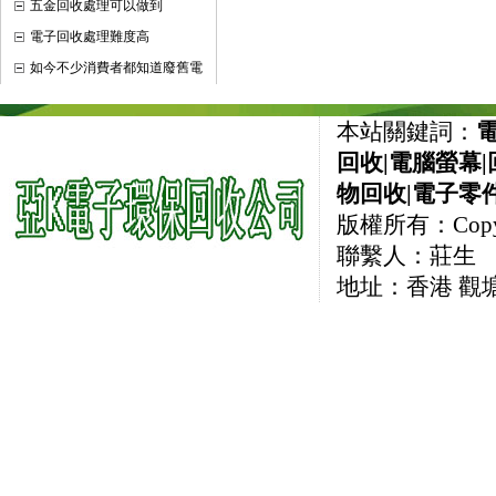
五金回收處理可以做到
電子回收處理難度高
如今不少消費者都知道廢舊電
本站關鍵詞：
回收
|
電腦螢幕
|
物回收
|
電子零
版權所有：CopyRi
聯繫人：莊生 直線
地址：香港 觀塘